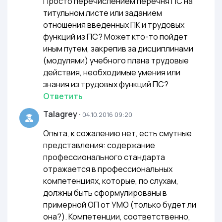
Просто перечислением перечня ПС на
титульном листе или заданием
отношения введенных ПК и трудовых
функций из ПС? Может кто-то пойдет
иным путем, закрепив за дисциплинами
(модулями) учебного плана трудовые
действия, необходимые умения или
знания из трудовых функций ПС?
Ответить
Talagrey
·
04.10.2016 09:20
Опыта, к сожалению нет, есть смутные
представления: содержание
профессионального стандарта
отражается в профессиональных
компетенциях, которые, по слухам,
должны быть сформулированы в
примерной ОП от УМО (только будет ли
она?). Компетенции, соответственно,