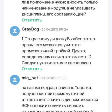
ли в приложение нужно вносить только
наименование модуля, а не указывать
дисциплины, его составляющие?
Ответить
GrayDog
·
30.04.2015 08:24
1. По красному диплому Вы абсолютно
правы: его можно получить и с
промежуточной тройкой. Думаю,
определенная логика в этом есть. 2.
Следует указывать все дисциплины.
Ответить
mig_nat
·
30.04.2015 10:56
на наш взгляд раз написано "оценка,
полученная при промежуточной
аттестации", значит в диплом вносятся
ВСЕ оценки и получить диплом с
отличием с промежуточной тройкой