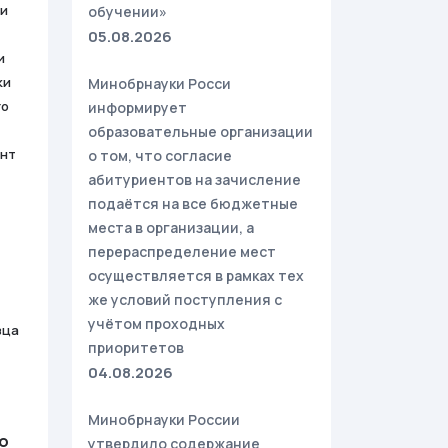
 и
обучении»
05.08.2026
и
ки
Минобрнауки Росси
го
информирует
образовательные организации
ент
о том, что согласие
абитуриентов на зачисление
подаётся на все бюджетные
места в организации, а
перераспределение мест
осуществляется в рамках тех
же условий поступления с
учётом проходных
зца
приоритетов
04.08.2026
Минобрнауки России
о
утвердило содержание