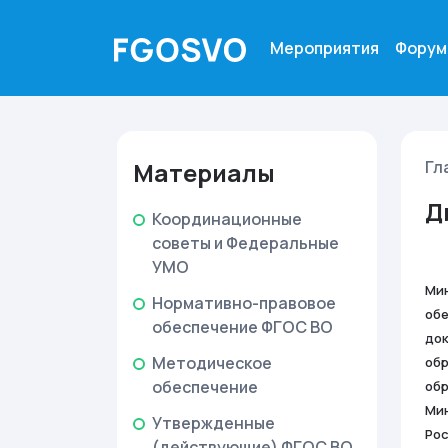
Мероприятия
Форум
Материалы
Гл
Д
Координационные
советы и Федеральные
УМО
Мин
Нормативно-правовое
обе
обеспечение ФГОС ВО
док
Методическое
обр
обеспечение
обр
Мин
Утвержденные
Рос
(действующие) ФГОС ВО