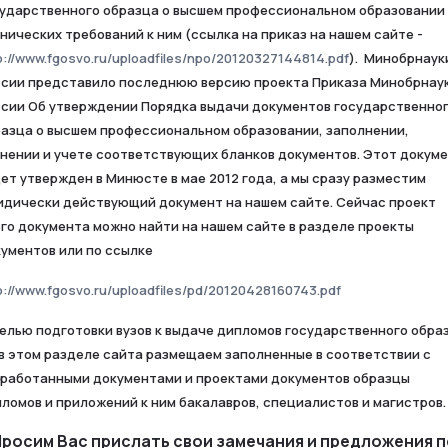
ударственного образца о высшем профессиональном образовании
нических требований к ним (ссылка на приказ на нашем сайте -
p://www.fgosvo.ru/uploadfiles/npo/20120327144814.pdf
). Минобрнаук
сии представило последнюю версию проекта Приказа Минобрнау
сии Об утверждении Порядка выдачи документов государственно
азца о высшем профессиональном образовании, заполнении,
нении и учете соответствующих бланков документов. Этот докум
ет утвержден в Минюсте в мае 2012 года, а мы сразу разместим
дически действующий документ на нашем сайте. Сейчас проект
го документа можно найти на нашем сайте в разделе проекты
ументов или по ссылке
p://www.fgosvo.ru/uploadfiles/pd/20120428160743.pdf
елью подготовки вузов к выдаче дипломов государственного обра
в этом разделе сайта размещаем заполненные в соответствии с
работанными документами и проектами документов образцы
ломов и приложений к ним бакалавров, специалистов и магистров.
Просим Вас прислать свои замечания и предложения п