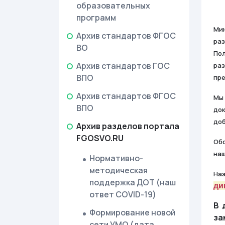
образовательных
программ
Мин
Архив стандартов ФГОС
раз
ВО
Пол
Архив стандартов ГОС
раз
ВПО
пре
Архив стандартов ФГОС
Мы 
ВПО
док
доб
Архив разделов портала
FGOSVO.RU
Обс
наш
Нормативно-
методическая
На
поддержка ДОТ (наш
ди
ответ COVID-19)
В 
Формирование новой
за
сети УМО (дата