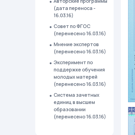
Авторские программы
(дата переноса -
16.03.16)
Совет по ФГОС
(перенесено 16.03.16)
Мнение экспертов
(перенесено 16.03.16)
Эксперимент по
поддержке обучения
молодых матерей
(перенесено 16.03.16)
Система зачетных
единиц в высшем
образовании
(перенесено 16.03.16)