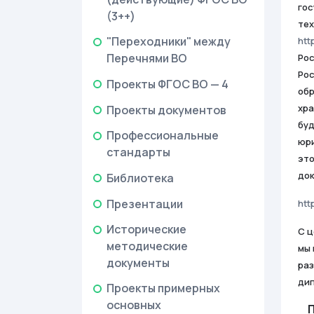
гос
(3++)
тех
"Переходники" между
htt
Перечнями ВО
Рос
Рос
Проекты ФГОС ВО — 4
обр
хра
Проекты документов
буд
Профессиональные
юри
стандарты
это
док
Библиотека
Презентации
htt
Исторические
С ц
методические
мы 
документы
раз
дип
Проекты примерных
основных