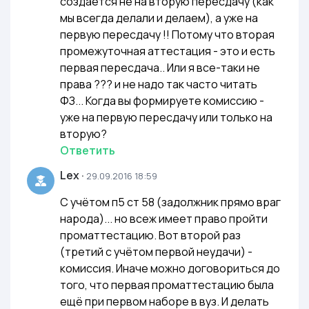
создается не на вторую пересдачу (как
мы всегда делали и делаем), а уже на
первую пересдачу !! Потому что вторая
промежуточная аттестация - это и есть
первая пересдача.. Или я все-таки не
права ??? и не надо так часто читать
ФЗ... Когда вы формируете комиссию -
уже на первую пересдачу или только на
вторую?
Ответить
Lex
·
29.09.2016 18:59
С учётом п5 ст 58 (задолжник прямо враг
народа)... но всеж имеет право пройти
проматтестацию. Вот второй раз
(третий с учётом первой неудачи) -
комиссия. Иначе можно договориться до
того, что первая проматтестацию была
ещё при первом наборе в вуз. И делать